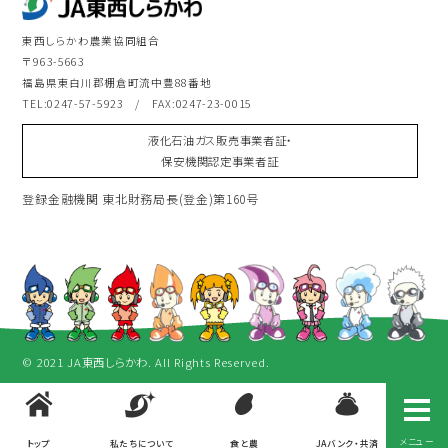
東西しらかわ農業協同組合
〒963-5663
福島県東白川郡棚倉町流中豊88番地
TEL:
0247-57-5923
/ FAX:0247-23-0015
液化石油ガス販売事業者証・
保安機関認定事業者証
登録金融機関 東北財務局長(登金)第160号
©︎ 2021 JA東西しらかわ. All Rights Reserved.
メニュー
トップ
私たちについて
食と農
JAバンク・共済